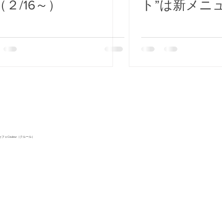
（２/16～）
ト”は新メニ
ェCouleur（クルール）
1223 大北農園内