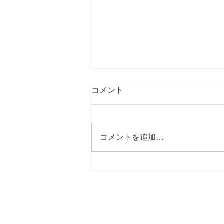
コメント
コメントを追加…
“食のバリアフリー”の実現を
目指すポータルサイト
「Vegewel」に掲載していた
だきました。