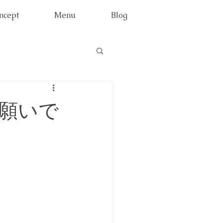
ncept
Menu
Blog
願いで