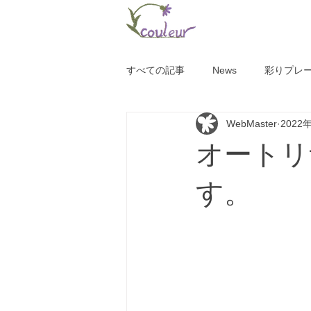
すべての記事
News
彩りプレ
WebMaster
2022
オートリ
す。