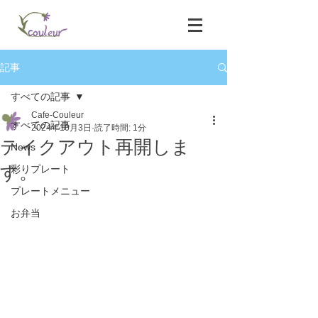
記事
すべての記事
Cafe-Couleur
すべての記事
2024年10月3日
読了時間: 1分
テイクアウト再開しま
News
す。
彩りプレート
プレートメニュー
お弁当