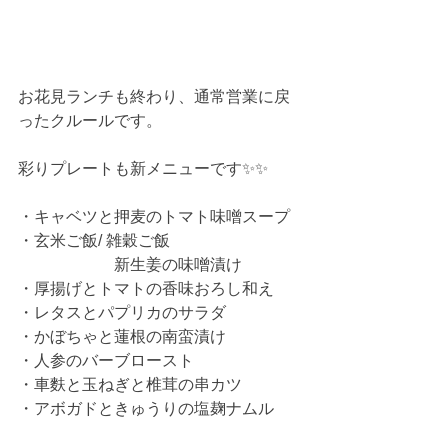
お花見ランチも終わり、通常営業に戻
ったクルールです。
彩りプレートも新メニューです✨✨
・キャベツと押麦のトマト味噌スープ
・玄米ご飯/ 雑穀ご飯　
　　　　　　新生姜の味噌漬け
・厚揚げとトマトの香味おろし和え
・レタスとパプリカのサラダ
・かぼちゃと蓮根の南蛮漬け
・人参のバーブロースト
・車麩と玉ねぎと椎茸の串カツ
・アボガドときゅうりの塩麹ナムル