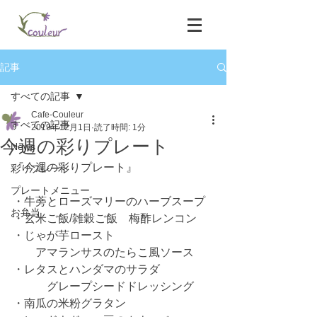
記事
すべての記事
Cafe-Couleur
すべての記事
2019年12月1日
読了時間: 1分
今週の彩りプレート
News
『今週の彩りプレート』
彩りプレート
プレートメニュー
・牛蒡とローズマリーのハーブスープ
お弁当
・玄米ご飯/雑穀ご飯　梅酢レンコン
・じゃが芋ロースト
　　アマランサスのたらこ風ソース
・レタスとハンダマのサラダ
　　　グレープシードドレッシング
・南瓜の米粉グラタン