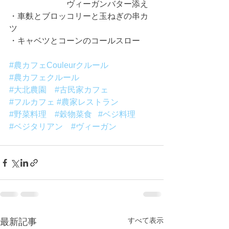
　　　　　　　ヴィーガンバター添え
・車麩とブロッコリーと玉ねぎの串カ
ツ
・キャベツとコーンのコールスロー
#農カフェCouleurクルール
#農カフェクルール
#大北農園
#古民家カフェ
#フルカフェ
#農家レストラン
#野菜料理
#穀物菜食
#ベジ料理
#ベジタリアン
#ヴィーガン
すべて表示
最新記事