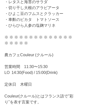
・レタスと海苔のサラダ
・切り干し大根のアラビアータ
・ひよこ豆のフムスとクラッカー
・車麩のピカタ　トマトソース
・ひらひら人参の塩麹マリネ
※ ※ ※ ※ ※ ※ ※ ※ ※ ※ ※ ※ ※ ※ 
※ ※ ※ ※ ※
農カフェCouleur (クルール)
営業時間　11:30〜15:30
LO  14:30(Food) / 15:00(Drink)
定休日　木曜日
Couleur(クルール)とはフランス語で"彩
り"を表す言葉です。