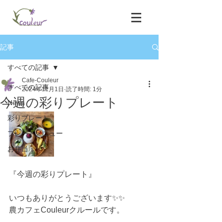
記事
すべての記事
Cafe-Couleur
すべての記事
2024年11月1日
読了時間: 1分
今週の彩りプレート
News
彩りプレート
プレートメニュー
お弁当
『今週の彩りプレート』
いつもありがとうございます✨✨
農カフェCouleurクルールです。