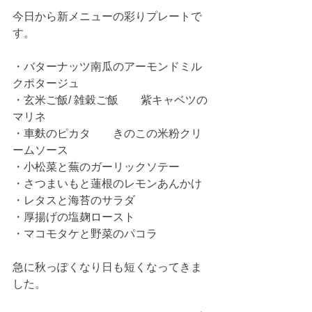
今日から新メニューの彩りプレートで
す。
・バターナッツ南瓜のアーモンドミル
クポタージュ
・玄米ご飯/ 雑穀ご飯　　紫キャベツの
マリネ
・車麩のピカタ　　きのこの米粉クリ
ームソース
・小松菜と蕪のガーリックソテー
・さつまいもと蓮根のレモンあんかけ
・レタスと海苔のサラダ
・厚揚げの塩麹ロースト
・マコモタケと野菜のパコラ
急に秋っぽくなり日も短くなってきま
した。