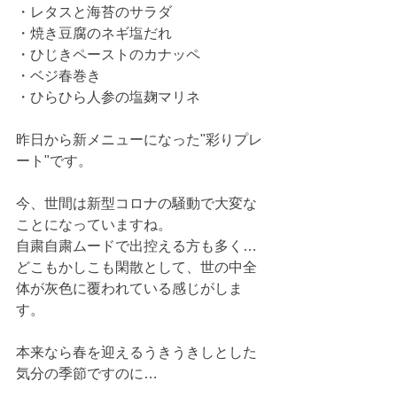
・レタスと海苔のサラダ
・焼き豆腐のネギ塩だれ
・ひじきペーストのカナッペ
・ベジ春巻き
・ひらひら人参の塩麹マリネ
昨日から新メニューになった"彩りプレ
ート"です。
今、世間は新型コロナの騒動で大変な
ことになっていますね。
自粛自粛ムードで出控える方も多く…
どこもかしこも閑散として、世の中全
体が灰色に覆われている感じがしま
す。
本来なら春を迎えるうきうきしとした
気分の季節ですのに…