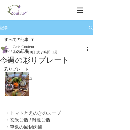
記事
すべての記事
Cafe-Couleur
すべての記事
2020年3月8日
読了時間: 1分
今週の彩りプレート
News
彩りプレート
プレートメニュー
お弁当
・トマトとえのきのスープ
・玄米ご飯 / 雑穀ご飯
・車麩の回鍋肉風