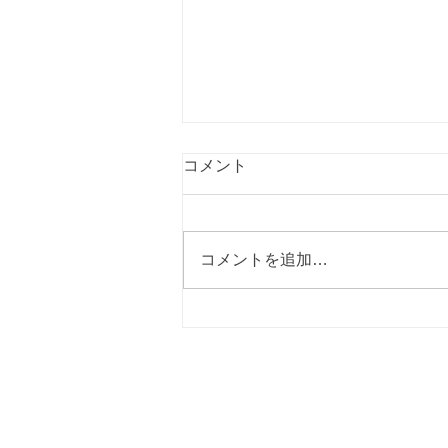
コメント
コメントを追加…
桃づくしランチ第二弾始まっ
ています