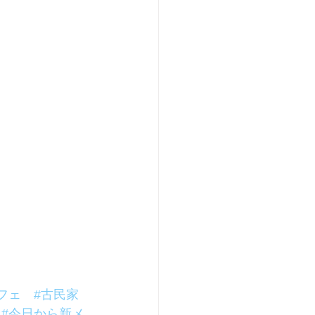
フェ
#古民家
#今日から新メ