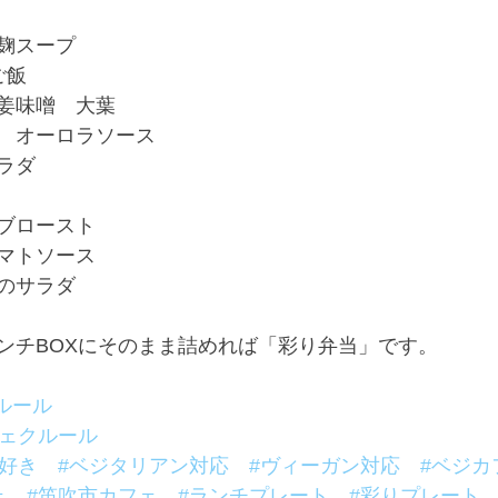
麹スープ
ご飯
姜味噌　大葉
　オーロラソース
ラダ
ブロースト
マトソース
のサラダ
ンチBOXにそのまま詰めれば「彩り弁当」です。
クルール
フェクルール
大好き
#ベジタリアン対応
#ヴィーガン対応
#ベジカ
ェ
#笛吹市カフェ
#ランチプレート
#彩りプレート