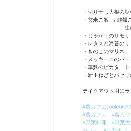
・切り干し大根の塩
・玄米ご飯　/ 雑穀
　　　　　　　　生
・じゃが芋のサモサ
・レタスと海苔のサ
・きのこのマリネ
・ズッキーニのバー
・車麩のピカタ　ト
・新玉ねぎとパセリ
テイクアウト用にラ
#農カフェcouleur
#農カフェ
#農カ
#野菜料理
#野菜
カフェ
#山梨カフ