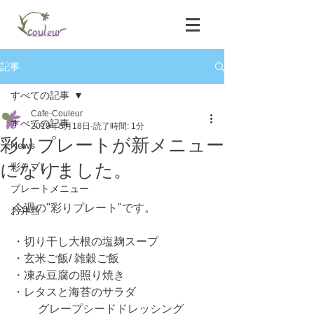
記事
すべての記事
Cafe-Couleur
すべての記事
2019年5月18日
読了時間: 1分
彩りプレートが新メニュー
News
になりました。
彩りプレート
プレートメニュー
今週の"彩りプレート"です。
お弁当
・切り干し大根の塩麹スープ
・玄米ご飯/ 雑穀ご飯
・凍み豆腐の照り焼き
・レタスと海苔のサラダ
         グレープシードドレッシング