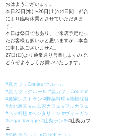
おはようございます。
本日23日(水)〜26日(土)の4日間、都合
により臨時休業とさせていただきま
す。
本日は祭日でもあり、ご来店予定だっ
たお客様も多いかと思いますが…本当
に申し訳ございません。
27日(日)より通常通り営業しますので、
どうぞよろしくお願いいたします。
#農カフェCouleurクルール
#農カフェクルール
#農カフェCouleur
#農家レストラン
#野菜料理
#穀物採食
#大北農園
#古民家カフェ
#フルカフェ
#ベジ料理
#ベジタリアン
#ヴィーガン
#vegan
#veggie
#山梨ランチ
#山梨カフ
ェ
#笛吹市ランチ
#笛吹市カフェ