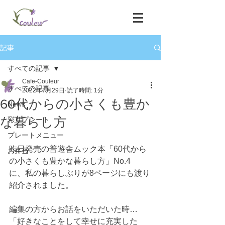
記事
すべての記事
Cafe-Couleur
すべての記事
2022年7月29日
読了時間: 1分
60代からの小さくも豊か
News
な暮らし方
彩りプレート
プレートメニュー
昨日発売の普遊舎ムック本「60代から
お弁当
の小さくも豊かな暮らし方」No.4
に、私の暮らしぶりが8ページにも渡り
紹介されました。
編集の方からお話をいただいた時…
「好きなことをして幸せに充実した