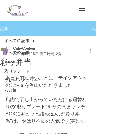
記事
すべての記事
Cafe-Couleur
すべての記事
2020年5月16日
読了時間: 2分
彩り弁当
News
彩りプレート
本日も有り難いことに、テイクアウト
プレートメニュー
のご注文を沢山いただきました。
お弁当
店内で召し上がっていただける週替わ
りの"彩りプレート"をそのままランチ
BOXにギュッと詰め込んだ"彩り弁
当"は、やはり不動の人気です(笑)✨✨