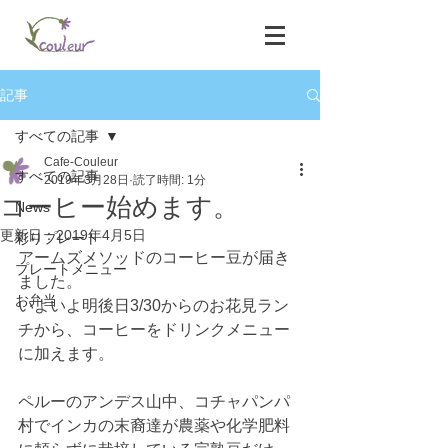
記事
すべての記事
Cafe-Couleur
すべての記事
2019年3月28日
読了時間: 1分
コーヒー始めます。
News
更新日：
2019年4月5日
彩りプレート
アームズメソッドのコーヒー豆が届き
プレートメニュー
ました。
お弁当
いよいよ明後日3/30からのお花見ラン
チから、コーヒーをドリンクメニュー
に加えます。
ペルーのアンデス山中、コチャパンパ
村でインカの末裔達が農薬や化学肥料