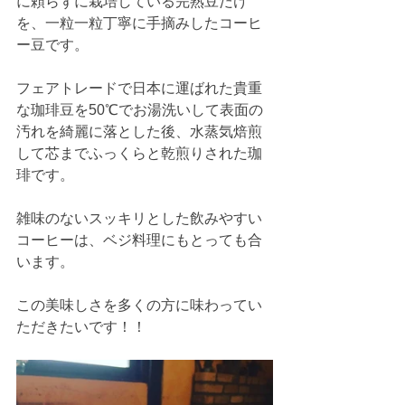
に頼らずに栽培している完熟豆だけ
を、一粒一粒丁寧に手摘みしたコーヒ
ー豆です。
フェアトレードで日本に運ばれた貴重
な珈琲豆を50℃でお湯洗いして表面の
汚れを綺麗に落とした後、水蒸気焙煎
して芯までふっくらと乾煎りされた珈
琲です。
雑味のないスッキリとした飲みやすい
コーヒーは、ベジ料理にもとっても合
います。
この美味しさを多くの方に味わってい
ただきたいです！！