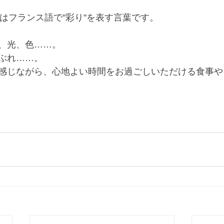
ル)とはフランス語で"彩り"を表す言葉です。
、光、色……。
ぶれ……。
感じながら、心地よい時間をお過ごしいただける食事や