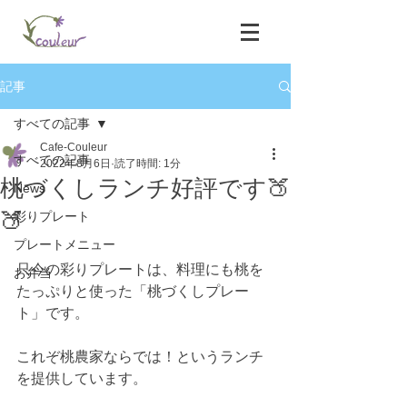
記事
すべての記事
Cafe-Couleur
すべての記事
2022年8月6日
読了時間: 1分
桃づくしランチ好評です🍑
News
🍑
彩りプレート
プレートメニュー
只今の彩りプレートは、料理にも桃を
お弁当
たっぷりと使った「桃づくしプレー
ト」です。
これぞ桃農家ならでは！というランチ
を提供しています。