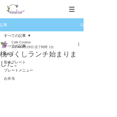
記事
すべての記事
Cafe-Couleur
すべての記事
2024年6月29日
読了時間: 1分
桃づくしランチ始まりま
News
した。
彩りプレート
プレートメニュー
お弁当