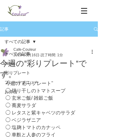
記事
すべての記事
Cafe-Couleur
すべての記事
2019年3月16日
読了時間: 1分
今週の"彩りプレート"で
News
す。
彩りプレート
プレートメニュー
今週の"彩りプレート"
◯ 切り干しのトマトスープ
お弁当
◯ 玄米ご飯/ 雑穀ご飯
◯ 蕎麦サラダ
◯ レタスと紫キャベツのサラダ
◯ ベジラザニア
◯ 塩麹トマトのカナッペ
◯ 車麩と人参のフライ