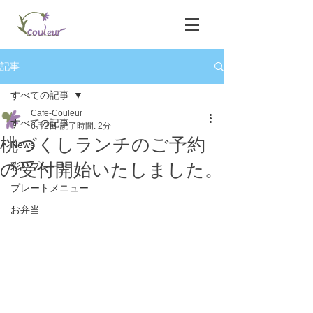
記事
すべての記事
Cafe-Couleur
すべての記事
6月2日
読了時間: 2分
桃づくしランチのご予約
News
の受付開始いたしました。
彩りプレート
プレートメニュー
お弁当